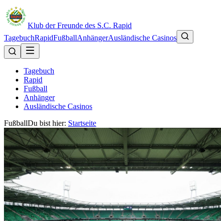
Klub der Freunde des S.C. Rapid
Tagebuch
Rapid
Fußball
Anhänger
Ausländische Casinos
Tagebuch
Rapid
Fußball
Anhänger
Ausländische Casinos
Fußball
Du bist hier:
Startseite